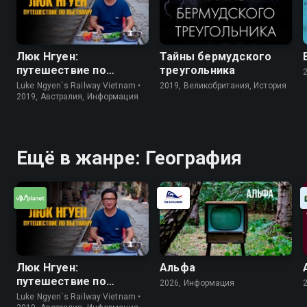
Люк Нгуен:
Тайны бермудского
путешествие по
треугольника
Вьетнаму
Luke Ngyen`s Railway Vietnam •
2019, Великобритания, История
2019, Австралия, Информация
Ещё в жанре: География
Люк Нгуен:
Альфа
путешествие по
2026, Информация
Вьетнаму
Luke Ngyen`s Railway Vietnam •