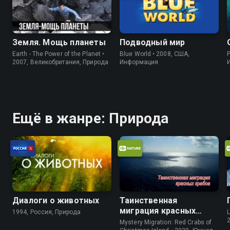
Земля. Мощь планеты
Подводный мир
Earth - The Power of the Planet •
Blue World • 2008, США,
P
2007, Великобритания, Природа
Информация
Ещё в жанре: Природа
Диалоги о животных
Таинственная
миграция красных
1994, Россия, Природа
L
крабов
Mystery Migration: Red Crabs of