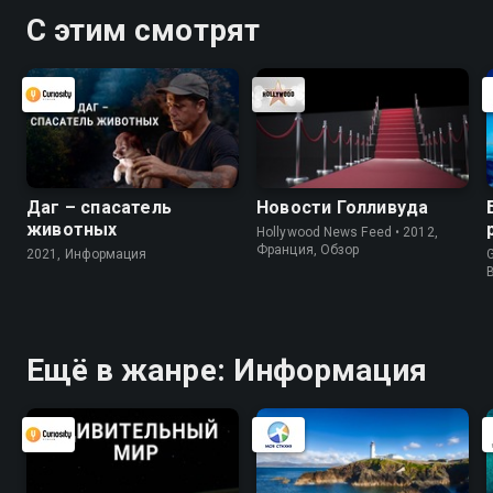
С этим смотрят
Даг – спасатель
Новости Голливуда
животных
Hollywood News Feed • 2012,
Франция, Обзор
2021, Информация
G
Ещё в жанре: Информация