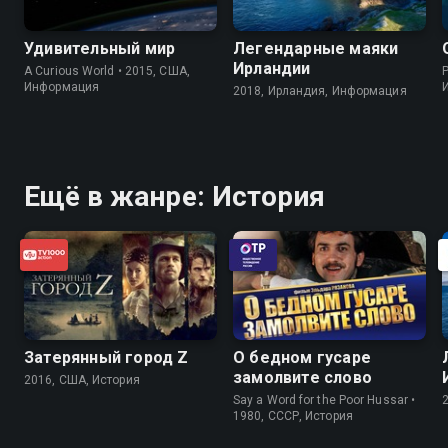
Удивительный мир
Легендарные маяки
Ирландии
A Curious World • 2015, США,
P
Информация
2018, Ирландия, Информация
Ещё в жанре: История
Затерянный город Z
О бедном гусаре
замолвите слово
2016, США, История
Say a Word for the Poor Hussar •
1980, СССР, История