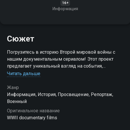
16+
Информация
Сюжет
Погрузитесь в историю Второй мировой войны с
нашим документальным сериалом! Этот проект
предлагает уникальный взгляд на события,
изменившие мир, через архивные кадры, интервью
Читать дальше
с участниками и экспертные комментарии
Жанр
Информация, История, Просвещение, Репортаж,
Военный
Оригинальное название
WWII documentary films