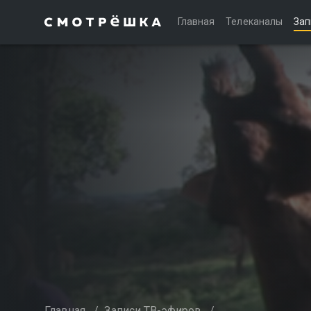
Главная
Телеканалы
Зап
Главная
/
Записи ТВ-эфиров
/