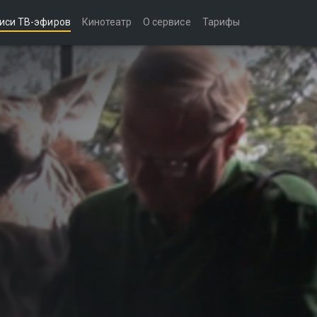
иси ТВ-эфиров
Кинотеатр
О сервисе
Тарифы