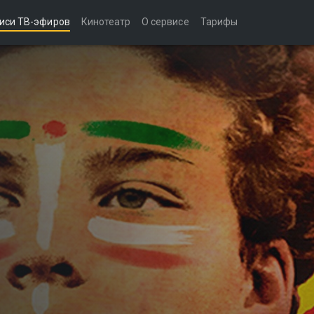
иси ТВ-эфиров
Кинотеатр
О сервисе
Тарифы