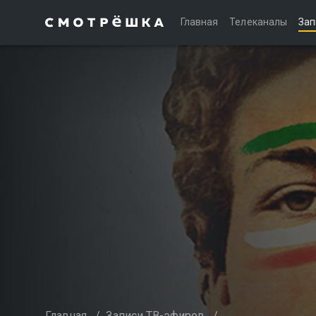
Главная
Телеканалы
Зап
Главная
/
Записи ТВ-эфиров
/