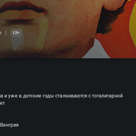
а
12+
 и уже в детские годы сталкиваются с тоталитарной
еет
 Венгрия