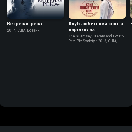
Ветреная река
Клуб любителей книг и
пирогов из
2017, США, Боевик
картофельных
The Guernsey Literary and Potato
очистков
Peel Pie Society • 2018, США,
История