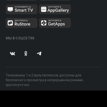
МЫ В СОЦСЕТЯХ
Телеканалы 1 и 2 мультиплексов доступны для
бесплатного просмотра в непрерывном режиме,
круглосуточно.
© 2014 — 2026, ООО «ЛайфСтрим», 109240, г. Москва,
ул. Николоямская, д. 13, стр. 2, этаж 2, ИНН 7710918800
Поддержка: help@smotreshka.tv