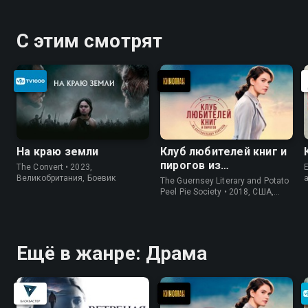
С этим смотрят
На краю земли
Клуб любителей книг и
пирогов из
The Convert • 2023,
E
картофельных
Великобритания, Боевик
The Guernsey Literary and Potato
очистков
Peel Pie Society • 2018, США,
История
Ещё в жанре: Драма