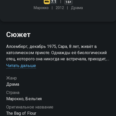
7.1
16+
Марокко
2012
Драма
Сюжет
Алсемберг, декабрь 1975, Сара, 8 лет, живёт в
католическом приюте. Однажды её биологический
отец, которого она никогда не встречала, приходит,
чтобы взять её на уикенд в Париж. Но Сара
Читать дальше
просыпается в маленьком городке в середине
Атласа, в Марокко…
Жанр
Драма
Страна
Марокко, Бельгия
Оригинальное название
The Bag of Flour