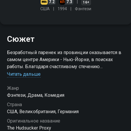
7.2
7.3
16+
США
1994
Фэнтези
Сюжет
Безработный паренек из провинции оказывается в
самом центре Америки - Нью-Йорке, в поисках
работы. Благодаря счастливому стечению
обстоятельств, его зачисляют в число клерков
Читать дальше
одной из крупнейших компаний. С этого момента
ему начинает везти
Жанр
Фэнтези, Драма, Комедия
Страна
США, Великобритания, Германия
Оригинальное название
The Hudsucker Proxy