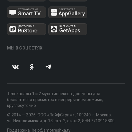
МЫ В СОЦСЕТЯХ
Телеканалы 1 и 2 мультиплексов доступны для
бесплатного просмотра в непрерывном режиме,
круглосуточно.
© 2014 — 2026, ООО «ЛайфСтрим», 109240, г. Москва,
ул. Николоямская, д. 13, стр. 2, этаж 2, ИНН 7710918800
Поддержка: help@smotreshka.tv