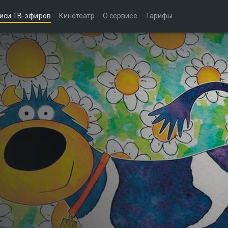
иси ТВ-эфиров
Кинотеатр
О сервисе
Тарифы