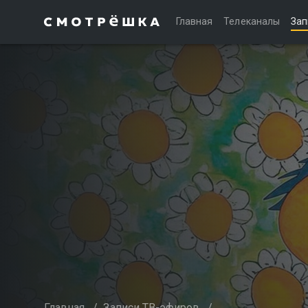
Главная
Телеканалы
Зап
Главная
/
Записи ТВ-эфиров
/