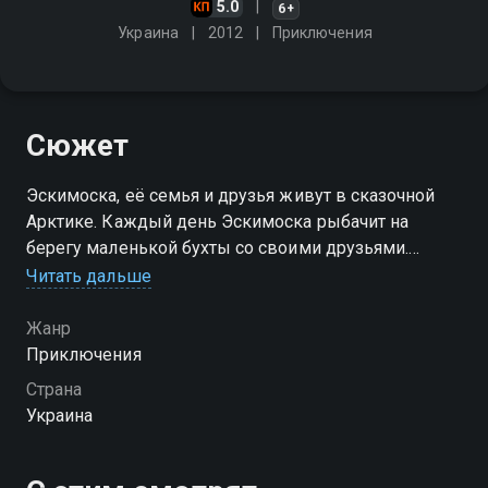
5.0
6+
Украина
2012
Приключения
Сюжет
Эскимоска, её семья и друзья живут в сказочной
Арктике. Каждый день Эскимоска рыбачит на
берегу маленькой бухты со своими друзьями.
Каждый раз они находят какой-то загадочный
Читать дальше
предмет, плавающий в воде, и пытаются открыть
для себя его предназначение
Жанр
Приключения
Посмотреть онлайн 1 сезон сериала Эскимоска вы
Страна
можете совершенно бесплатно в хорошем HD
Украина
качестве на Смотрёшке