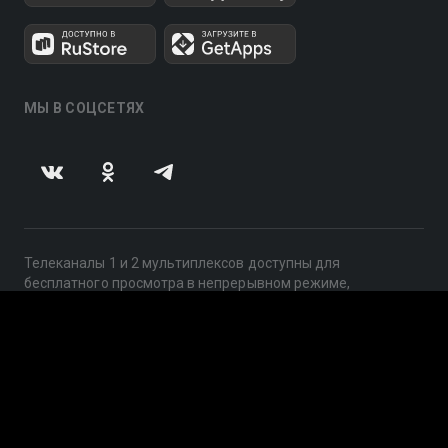
МЫ В СОЦСЕТЯХ
Телеканалы 1 и 2 мультиплексов доступны для
бесплатного просмотра в непрерывном режиме,
круглосуточно.
© 2014 — 2026, ООО «ЛайфСтрим», 109240, г. Москва,
ул. Николоямская, д. 13, стр. 2, этаж 2, ИНН 7710918800
Поддержка: help@smotreshka.tv
UUID: cd12ca8b-8831-44e0-b78b-9562bcf64c25
v3.10.4
|
SSR