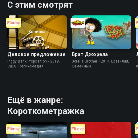
С этим смотрят
Деловое предложение
Брат Джорела
Piggy Bank Proposition • 2019,
Jorel's Brother • 2014, Бразилия,
T
США, Трагикомедия
Cемейный
Ещё в жанре:
Короткометражка