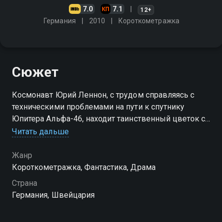
7.0
7.1
12+
Германия
2010
Короткометражка
Сюжет
Космонавт Юрий Леннон, с трудом справляясь с
техническими проблемами на пути к спутнику
Юпитера Альфа-46, находит таинственный цветок с
миниатюрной Землёй внутри. После того как он
Читать дальше
роняет "жемчужину", его возвращение становится
под вопросом
Жанр
Короткометражка, Фантастика, Драма
Страна
Германия, Швейцария