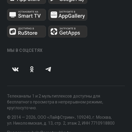
МЫ В СОЦСЕТЯХ
Телеканалы 1 и 2 мультиплексов доступны для
бесплатного просмотра в непрерывном режиме,
круглосуточно.
© 2014 — 2026, ООО «ЛайфСтрим», 109240, г. Москва,
ул. Николоямская, д. 13, стр. 2, этаж 2, ИНН 7710918800