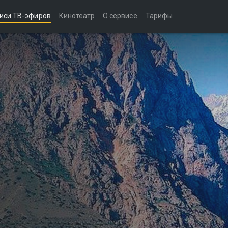
иси ТВ-эфиров
Кинотеатр
О сервисе
Тарифы