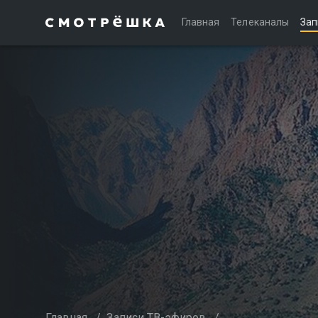
Главная
Телеканалы
Зап
Главная
/
Записи ТВ-эфиров
/