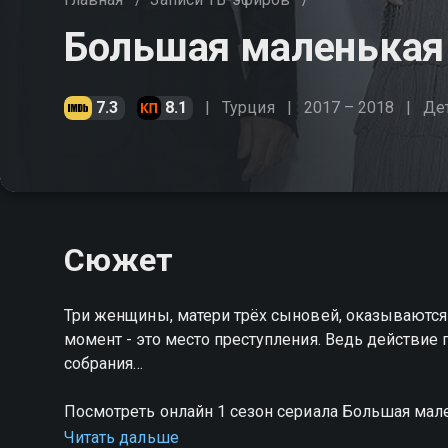
Большая маленькая 
7.3
8.1
Турция
2017 – 2018
Де
Сюжет
Три женщины, матери трёх сыновей, оказываютс
момент - это место преступления. Ведь действие
собрания…
Посмотреть онлайн 1 сезон сериала Большая ма
хорошем HD качестве на Смотрёшке
Читать дальше