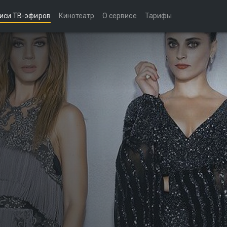
иси ТВ-эфиров
Кинотеатр
О сервисе
Тарифы