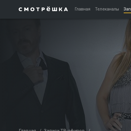
Главная
Телеканалы
Зап
Главная
/
Записи ТВ-эфиров
/