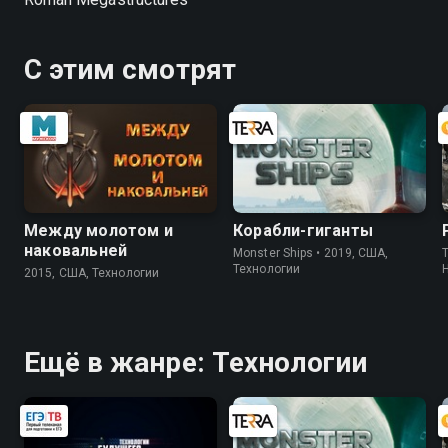
С этим смотрят
Между молотом и
Корабли-гиганты
наковальней
Monster Ships • 2019, США,
T
Технологии
2015, США, Технологии
Ещё в жанре: Технологии