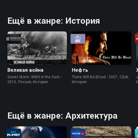
Ещё в жанре: История
Великая война
Нефть
Soviet Storm: WWII in the East •
There Will Be Blood • 2007, США,
J
2010, Россия, История
История
Ещё в жанре: Архитектура