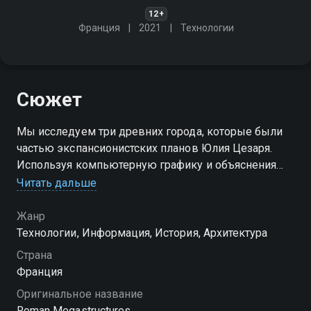
12+
Франция
2021
Технологии
Сюжет
Мы исследуем три древних города, которые были
частью экспансионистских планов Юлия Цезаря.
Используя компьютерную графику и объяснения
учёных, мы узнаем секреты этих чудес
Читать дальше
древнеримской инженерии
Жанр
Технологии, Информация, История, Архитектура
Страна
Франция
Оригинальное название
Roman Megastructures