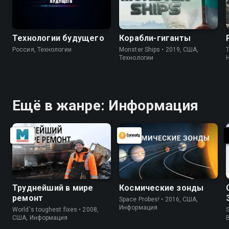
Технологии будущего
Корабли-гиганты
Россия, Технологии
Monster Ships • 2019, США,
T
Технологии
Ещё в жанре: Информация
Труднейший в мире
Космические зонды
ремонт
Space Probes! • 2016, США,
Информация
World's toughest fixes • 2008,
S
США, Информация