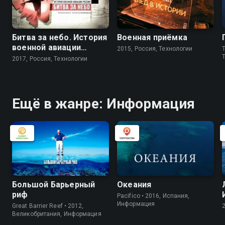
Битва за небо. История
Военная приёмка
военной авиации
2015, Россия, Технологии
T
России
2017, Россия, Технологии
Ещё в жанре: Информация
Большой Барьерный
Океания
риф
Pacifico • 2016, Испания,
Информация
Great Barrier Reef • 2012,
Великобритания, Информация