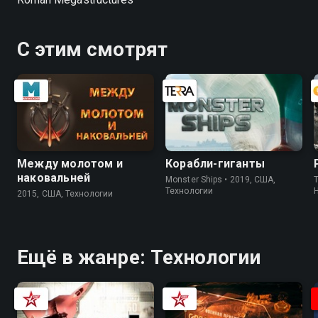
С этим смотрят
Между молотом и
Корабли-гиганты
наковальней
Monster Ships • 2019, США,
T
Технологии
2015, США, Технологии
Ещё в жанре: Технологии