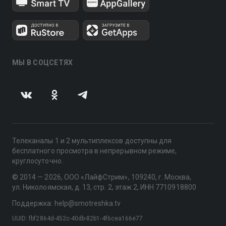
МЫ В СОЦСЕТЯХ
Телеканалы 1 и 2 мультиплексов доступны для
бесплатного просмотра в непрерывном режиме,
круглосуточно.
© 2014 — 2026, ООО «ЛайфСтрим», 109240, г. Москва,
ул. Николоямская, д. 13, стр. 2, этаж 2, ИНН 7710918800
Поддержка: help@smotreshka.tv
UUID: fbf2864d-452c-40db-82b1-4f6cea166e77