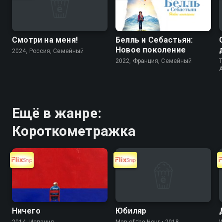
Смотри на меня!
Белль и Себастьян:
Новое поколение
2024, Россия, Cемейный
2022, Франция, Cемейный
T
Ещё в жанре:
Короткометражка
Ничего
Юбиляр
2014, Испания,
Man of the Hour • 2018,