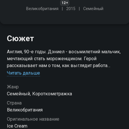
12+
Великобритания
2015
Cемейный
Сюжет
Англия, 90-е годы. Дэниел - восьмилетний мальчик,
мечтающий стать мороженщиком. Герой
рассказывает нам о том, как выглядит работа
мороженщика, и как он однажды им станет
Читать дальше
Жанр
Cемейный, Короткометражка
Страна
Великобритания
Оригинальное название
Ice Cream