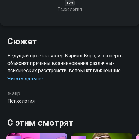
12+
Психология
Сюжет
Ведущий проекта, актёр Кирилл Кяро, и эксперты
объяснят причины возникновения различных
психических расстройств, вспомнят важнейшие
вехи истории их изучения и разберутся, как
Читать дальше
работают принятые в настоящее время
терапевтические методики
Жанр
Психология
С этим смотрят