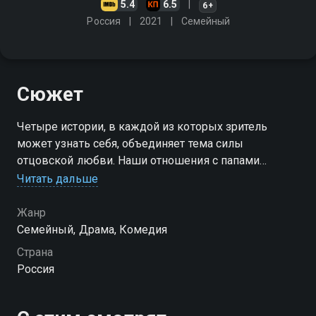
5.4
6.5
6+
Россия
2021
Cемейный
Сюжет
Четыре истории, в каждой из которых зритель
может узнать себя, объединяет тема силы
отцовской любви. Наши отношения с папами
бывают самые разные. Но как бы ни переплетались
Читать дальше
наши судьбы, в любом возрасте мы остаемся для
пап детьми
Жанр
Cемейный, Драма, Комедия
Страна
Россия