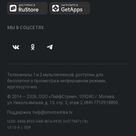
МЫ В СОЦСЕТЯХ
Телеканалы 1 и 2 мультиплексов доступны для
бесплатного просмотра в непрерывном режиме,
круглосуточно.
© 2014 — 2026, ООО «ЛайфСтрим», 109240, г. Москва,
ул. Николоямская, д. 13, стр. 2, этаж 2, ИНН 7710918800
Поддержка: help@smotreshka.tv
UUID: 68d64933-34df-4b7e-9935-3c077b87c74c
v3.10.4
|
SSR