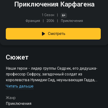
Приключения Карфагена
1 Сезон
6+
Франция
2006
Приключения
Смотреть
Сюжет
Наши герои - лидер группы Седрик, его дедушка-
профессор Сефроу, загадочный солдат из
королевства Нумидии Сид, неунывающая Гадда,
сварливый Котар и, конечно же, Осел! , Хамура. На
Читать дальше
пути они сталкиваются с бесчисленным
количеством разных людей и существ
Жанр
Приключения