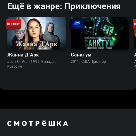
Ещё в жанре: Приключения
Жанна Д'Арк
Санктум
Joan Of Arc • 1999, Канада,
2011, США, Триллер
A
История