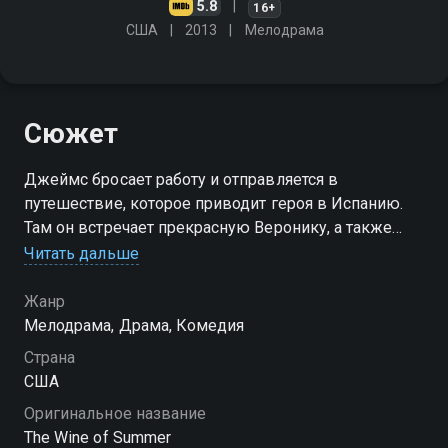
5.8
16+
США
2013
Мелодрама
Сюжет
Джеймс бросает работу и отправляется в
путешествие, которое приводит героя в Испанию.
Там он встречает прекрасную Веронику, а также
драматурга, изменившего его жизнь. Джеймс
Читать дальше
быстро запутывается в паутине желаний, любви и
разрушенного доверия
Жанр
Мелодрама, Драма, Комедия
Страна
США
Оригинальное название
The Wine of Summer