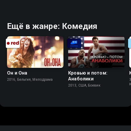
Ещё в жанре: Комедия
Он и Она
Кровью и потом:
Анаболики
2016, Бельгия, Мелодрама
3
2013, США, Боевик