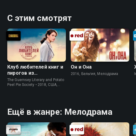
С этим смотрят
Клуб любителей книг и
Он и Она
пирогов из
2016, Бельгия, Мелодрама
I
картофельных
The Guernsey Literary and Potato
очистков
Peel Pie Society • 2018, США,
История
Ещё в жанре: Мелодрама