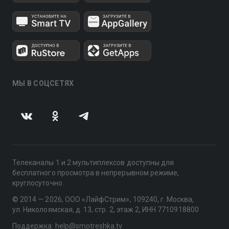
МЫ В СОЦСЕТЯХ
Телеканалы 1 и 2 мультиплексов доступны для
бесплатного просмотра в непрерывном режиме,
круглосуточно.
© 2014 — 2026, ООО «ЛайфСтрим», 109240, г. Москва,
ул. Николоямская, д. 13, стр. 2, этаж 2, ИНН 7710918800
Поддержка: help@smotreshka.tv