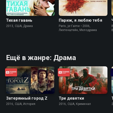
Тихая гавань
Париж, я люблю тебя
2013, США, Драма
Paris, je t'aime • 2006,
B
Лихтенштейн, Мелодрама
Ещё в жанре: Драма
Затерянный город Z
Три девятки
2016, США, История
2016, США, Криминал