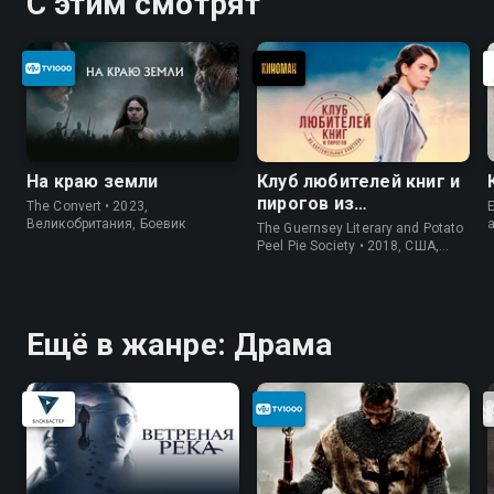
С этим смотрят
На краю земли
Клуб любителей книг и
пирогов из
The Convert • 2023,
E
картофельных
Великобритания, Боевик
The Guernsey Literary and Potato
очистков
Peel Pie Society • 2018, США,
История
Ещё в жанре: Драма