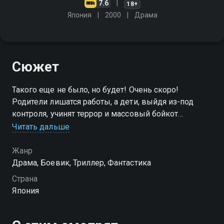
7.6
18+
Япония
2000
Драма
Сюжет
Такого еще не было, но будет! Очень скоро!
Родители лишатся работы, а дети, выйдя из-под
контроля, учинят террор и массовый бойкот
взрослым. Ответная мера: "Королевская битва" -
Читать дальше
санкционированная правительством жестокая игра
Жанр
Драма, Боевик, Триллер, Фантастика
Страна
Япония