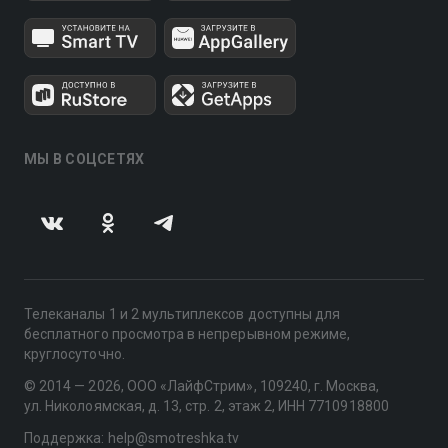
МЫ В СОЦСЕТЯХ
Телеканалы 1 и 2 мультиплексов доступны для
бесплатного просмотра в непрерывном режиме,
круглосуточно.
© 2014 — 2026, ООО «ЛайфСтрим», 109240, г. Москва,
ул. Николоямская, д. 13, стр. 2, этаж 2, ИНН 7710918800
Поддержка: help@smotreshka.tv