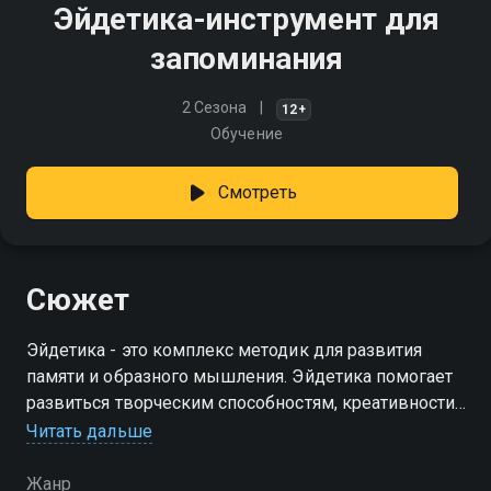
Эйдетика-инструмент для
запоминания
2 Сезона
12+
Обучение
Смотреть
Сюжет
Эйдетика - это комплекс методик для развития
памяти и образного мышления. Эйдетика помогает
развиться творческим способностям, креативности,
тренирует память, внимательность и
Читать дальше
сообразительность ребёнка
Жанр