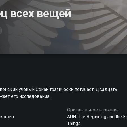
ец всех вещей
понский учёный Секай трагически погибает. Двадцать
лжает его исследования…
Оригинальное название
Австрия
AUN: The Beginning and the En
Things