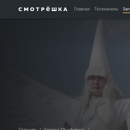
Главная
Телеканалы
Зап
Главная
/
Записи ТВ-эфиров
/