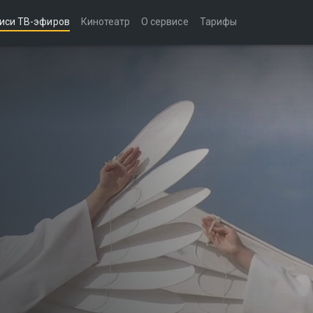
иси ТВ-эфиров
Кинотеатр
О сервисе
Тарифы