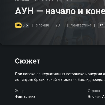
АУН — начало и кон
5.6
Япония
2011
Фантастика
12+
Сюжет
При поиске альтернативных источников энергии я
лет спустя бразильский математик Евклид продо
Жанр
Страна
Фантастика
Япония, 