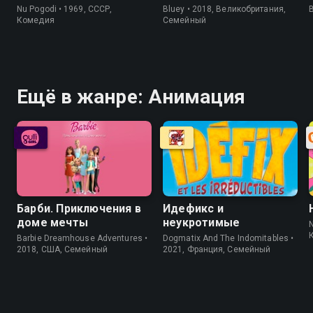
Nu Pogodi • 1969, СССР,
Bluey • 2018, Великобритания,
Комедия
Cемейный
Ещё в жанре: Анимация
Барби. Приключения в
Идефикс и
доме мечты
неукротимые
N
Barbie Dreamhouse Adventures •
Dogmatix And The Indomitables •
2018, США, Cемейный
2021, Франция, Cемейный