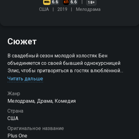
6.6
6.6
18+
США
2019
Мелодрама
Сюжет
В свадебный сезон молодой холостяк Бен
объединяется со своей бывшей однокурсницей
Элис, чтобы притворяться в гостях влюблённой
парой. Им предстоит вместе пережить десять чужих
Читать дальше
свадеб
Жанр
Мелодрама, Драма, Комедия
Страна
США
Оригинальное название
Plus One