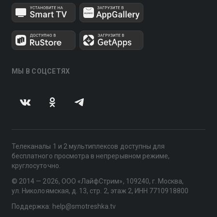
МЫ В СОЦСЕТЯХ
Телеканалы 1 и 2 мультиплексов доступны для
бесплатного просмотра в непрерывном режиме,
круглосуточно.
© 2014 — 2026, ООО «ЛайфСтрим», 109240, г. Москва,
ул. Николоямская, д. 13, стр. 2, этаж 2, ИНН 7710918800
Поддержка: help@smotreshka.tv