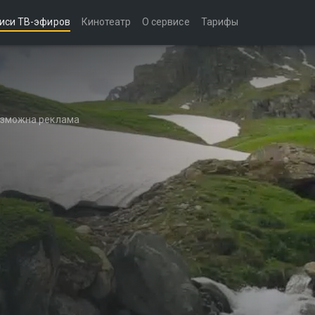
иси ТВ-эфиров
Кинотеатр
О сервисе
Тарифы
возможна реклама