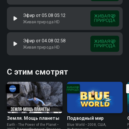
Эфир от 05.08 05:12
Живая природа HD
Эфир от 04.08 02:58
Живая природа HD
С этим смотрят
Земля. Мощь планеты
Подводный мир
Earth - The Power of the Planet •
Blue World • 2008, США,
P