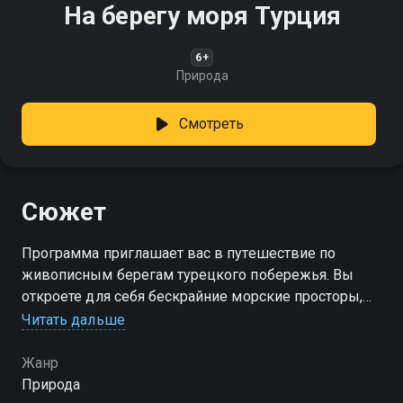
На берегу моря Турция
6+
Природа
Смотреть
Сюжет
Программа приглашает вас в путешествие по
живописным берегам турецкого побережья. Вы
откроете для себя бескрайние морские просторы,
услышите шум волн и почувствуете лёгкий морской
Читать дальше
бриз
Жанр
Природа