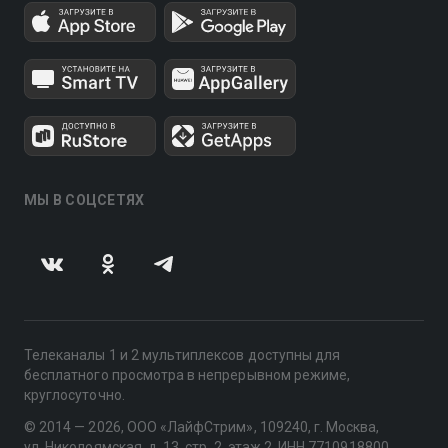
МЫ В СОЦСЕТЯХ
Телеканалы 1 и 2 мультиплексов доступны для
бесплатного просмотра в непрерывном режиме,
круглосуточно.
© 2014 — 2026, ООО «ЛайфСтрим», 109240, г. Москва,
ул. Николоямская, д. 13, стр. 2, этаж 2, ИНН 7710918800