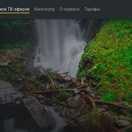
иси ТВ-эфиров
Кинотеатр
О сервисе
Тарифы