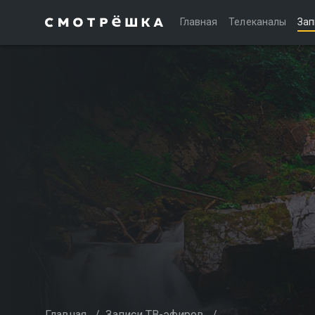
Главная
Телеканалы
Зап
Главная
/
Записи ТВ-эфиров
/