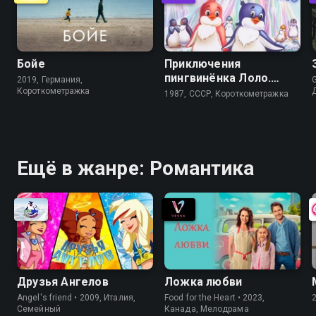
Бойе
Приключения
пингвинёнка Лоло.
2019, Германия,
G
Фильм третий
Короткометражка
1987, СССР, Короткометражка
Ещё в жанре: Романтика
Друзья Ангелов
Ложка любви
Angel's friend • 2009, Италия,
Food for the Heart • 2023,
Cемейный
Канада, Мелодрама