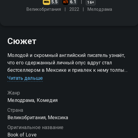
5.5
6.1
16+
Великобритания
2022
Мелодрама
Сюжет
Молодой и скромный английский писатель узнаёт,
что его сдержанный личный опус вдруг стал
бестселлером в Мексике и привлек к нему толпы
поклонниц. Всё благодаря своенравной
Читать дальше
переводчице, которая превратила книгу в горячий
эротический роман
Жанр
Мелодрама, Комедия
Страна
Великобритания, Мексика
Оригинальное название
Book of Love