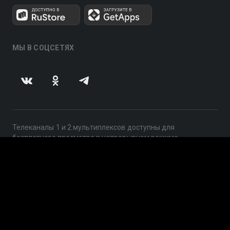
МЫ В СОЦСЕТЯХ
Телеканалы 1 и 2 мультиплексов доступны для
бесплатного просмотра в непрерывном режиме,
круглосуточно.
© 2014 — 2026, ООО «ЛайфСтрим», 109240, г. Москва,
ул. Николоямская, д. 13, стр. 2, этаж 2, ИНН 7710918800
Поддержка: help@smotreshka.tv
UUID: 53c82013-25b5-427c-ae96-3019760890f0
v3.10.4
|
SSR