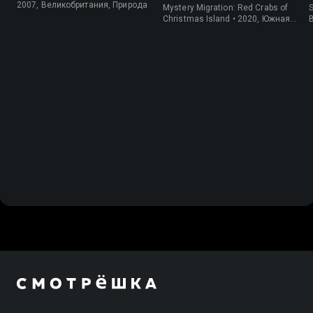
крабов
2007, Великобритания, Природа
Mystery Migration: Red Crabs of
S
Christmas Island • 2020, Южная
Корея, Природа