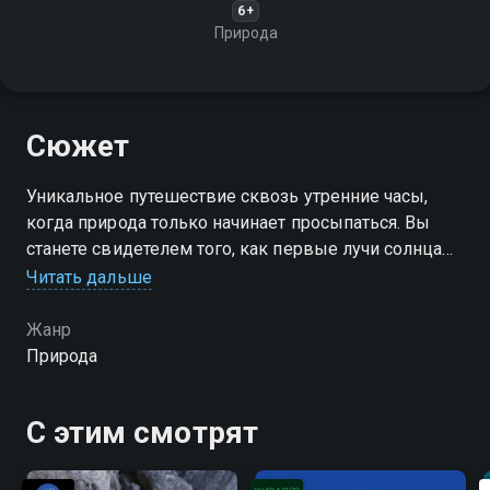
6+
Природа
Сюжет
Уникальное путешествие сквозь утренние часы,
когда природа только начинает просыпаться. Вы
станете свидетелем того, как первые лучи солнца
медленно освещают горизонты, пробуждают жизнь
Читать дальше
вокруг и наполняют мир новыми красками
Жанр
Природа
С этим смотрят