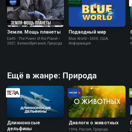
Земля. Мощь планеты
Подводный мир
Earth - The Power of the Planet •
Blue World • 2008, США,
P
2007, Великобритания, Природа
Информация
Ещё в жанре: Природа
Длинноносые
Диалоги о животных
дельфины
1994, Россия, Природа
L