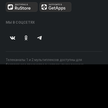
МЫ В СОЦСЕТЯХ
Телеканалы 1 и 2 мультиплексов доступны для
бесплатного просмотра в непрерывном режиме,
круглосуточно.
© 2014 — 2026, ООО «ЛайфСтрим», 109240, г. Москва,
ул. Николоямская, д. 13, стр. 2, этаж 2, ИНН 7710918800
Поддержка: help@smotreshka.tv
UUID: a72de88e-f1ce-4b74-8ade-4d4864838260
v3.10.4
|
SSR