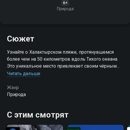
6+
Природа
Сюжет
Узнайте о Халактырском пляже, протянувшемся
более чем на 50 километров вдоль Тихого океана.
Это уникальное место привлекает своим чёрным
песком и панорамными видами на вулканы. Пляж
Читать дальше
стал частью ТОП-100 лучших пляжей мира
Жанр
Природа
С этим смотрят