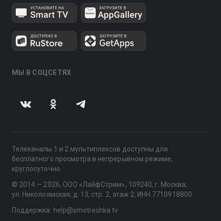
МЫ В СОЦСЕТЯХ
Телеканалы 1 и 2 мультиплексов доступны для
бесплатного просмотра в непрерывном режиме,
круглосуточно.
© 2014 — 2026, ООО «ЛайфСтрим», 109240, г. Москва,
ул. Николоямская, д. 13, стр. 2, этаж 2, ИНН 7710918800
Поддержка: help@smotreshka.tv