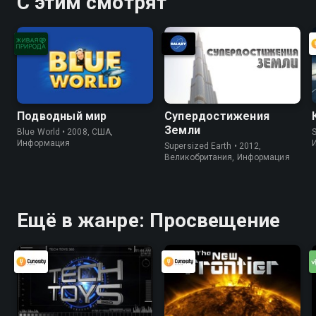
С этим смотрят
Подводный мир
Супердостижения
Земли
Blue World • 2008, США,
S
Информация
Supersized Earth • 2012,
Великобритания, Информация
Ещё в жанре: Просвещение