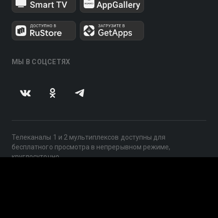
МЫ В СОЦСЕТЯХ
Телеканалы 1 и 2 мультиплексов доступны для
бесплатного просмотра в непрерывном режиме,
круглосуточно.
© 2014 — 2026, ООО «ЛайфСтрим», 109240, г. Москва,
ул. Николоямская, д. 13, стр. 2, этаж 2, ИНН 7710918800
Поддержка: help@smotreshka.tv
UUID: 31179344-98e9-4dd4-b5de-ec12aecc9194