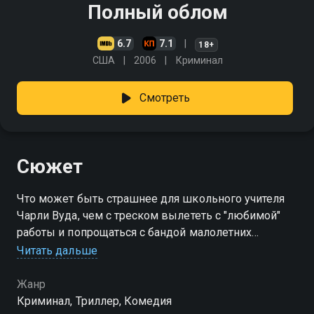
Полный облом
6.7
7.1
18+
США
2006
Криминал
Смотреть
Сюжет
Что может быть страшнее для школьного учителя
Чарли Вуда, чем с треском вылететь с "любимой"
работы и попрощаться с бандой малолетних
спиногрызов? Только сидеть на шее у своей жены-
Читать дальше
копа, превратиться в домохозяйку и няню в одном
лице
Жанр
Криминал, Триллер, Комедия