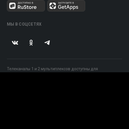
МЫ В СОЦСЕТЯХ
Телеканалы 1 и 2 мультиплексов доступны для
бесплатного просмотра в непрерывном режиме,
круглосуточно.
© 2014 — 2026, ООО «ЛайфСтрим», 109240, г. Москва,
ул. Николоямская, д. 13, стр. 2, этаж 2, ИНН 7710918800
Поддержка: help@smotreshka.tv
UUID: d707b0cf-9a26-4911-ae98-5086bd699413
v3.10.4
|
SSR