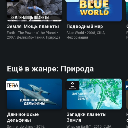
Земля. Мощь планеты
Подводный мир
Earth - The Power of the Planet •
Blue World • 2008, США,
P
2007, Великобритания, Природа
Информация
Ещё в жанре: Природа
Длинноносые
Загадки планеты
дельфины
Земля
Spinner dolphins • 2016,
What on Earth? • 2015, США,
I