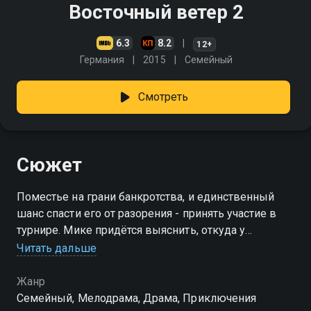
Восточный ветер 2
6.3
8.2
12+
Германия
2015
Cемейный
Смотреть
Сюжет
Поместье на грани банкротства, и единственный
шанс спасти его от разорения - принять участие в
турнире. Мике придётся выяснить, откуда у
Оствинда странные шрамы, и пойти на сделку с
Читать дальше
незнакомцем, утверждающим, что он может
помочь девушке выиграть…
Жанр
Cемейный, Мелодрама, Драма, Приключения