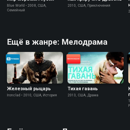
Blue World • 2008, США,
2010, США, Приключения
Cемейный
Ещё в жанре: Мелодрама
Железный рыцарь
Тихая гавань
Ironclad • 2010, США, История
2013, США, Драма
T
P