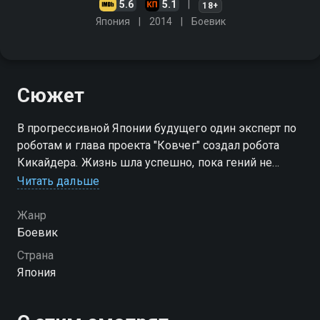
5.6
5.1
18+
Япония
2014
Боевик
Сюжет
В прогрессивной Японии будущего один эксперт по
роботам и глава проекта "Ковчег" создал робота
Кикайдера. Жизнь шла успешно, пока гений не
умер, оставив за своей смертью одни лишь загадки.
Читать дальше
Теперь цель Кикайдера - взять контроль над
"Ковчегом"
Жанр
Боевик
Страна
Япония