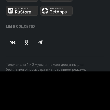
МЫ В СОЦСЕТЯХ
Телеканалы 1 и 2 мультиплексов доступны для
бесплатного просмотра в непрерывном режиме,
круглосуточно.
© 2014 — 2026, ООО «ЛайфСтрим», 109240, г. Москва,
ул. Николоямская, д. 13, стр. 2, этаж 2, ИНН 7710918800
Поддержка: help@smotreshka.tv
UUID: 390ee735-a055-4469-a52b-fcb769c633fb
v3.10.4
|
SSR