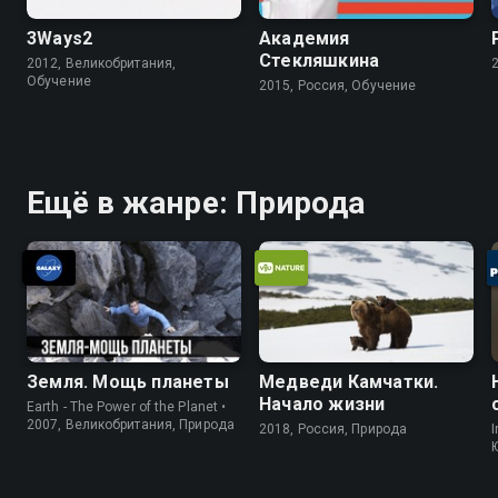
3Ways2
Академия
Стекляшкина
2012, Великобритания,
Обучение
2015, Россия, Обучение
Ещё в жанре: Природа
Земля. Мощь планеты
Медведи Камчатки.
Начало жизни
Earth - The Power of the Planet •
2007, Великобритания, Природа
2018, Россия, Природа
I