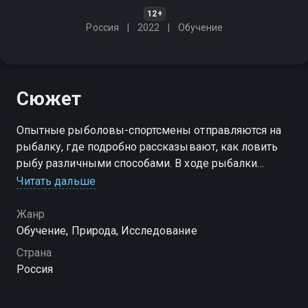
12+
Россия
2022
Обучение
Сюжет
Опытные рыболовы-спортсмены отправляются на
рыбалку, где подробно рассказывают, как ловить
рыбу различными способами. В ходе рыбалки
детально рассказывают о поиске рыбы на водоёме,
Читать дальше
какие снасти и приманки использовать
Жанр
Посмотреть онлайн сезон сериала Рыбалка в
Обучение, Природа, Исследование
деталях вы можете совершенно бесплатно в
Страна
хорошем HD качестве на Смотрёшке
Россия