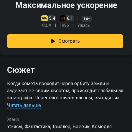
Максимальное ускорение
5.4
6.1
16+
США
1986
Ужасы
Смотреть
Сюжет
Когда комета проходит через орбиту Земли и
задевает её своим хвостом, происходит глобальная
катастрофа. Перестают качать насосы, выходят из
строя компьютеры, электрические ножи режут
Читать дальше
домохозяек, а газонокосилки косят людей, как
траву
Жанр
Ужасы, Фантастика, Триллер, Боевик, Комедия