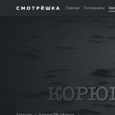
Главная
Телеканалы
Зап
Главная
/
Записи ТВ-эфиров
/