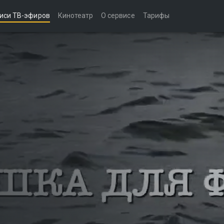
иси ТВ-эфиров
Кинотеатр
О сервисе
Тарифы