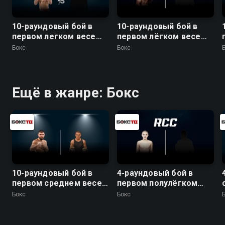
10-раундовый бой в
10-раундовый бой в
первом легком весе
первом лёгком весе
(до 59 кг): Евгений
(до 59 кг)
Бокс
Бокс
Чупраков (Россия) -
Эрни Санчез (Бразилия)
Ещё в жанре: Бокс
10-раундовый бой в
4-раундовый бой в
первом среднем весе
первом полулёгком
(до 69,9 кг)
весе (до 55,3 кг)
Бокс
Бокс