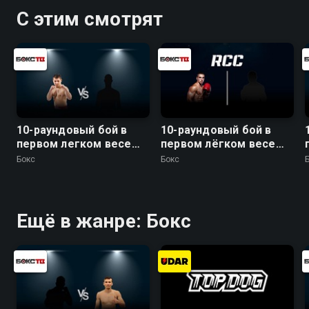
С этим смотрят
10-раундовый бой в
10-раундовый бой в
первом легком весе
первом лёгком весе
(до 59 кг): Евгений
(до 59 кг)
Бокс
Бокс
Чупраков (Россия) -
Эрни Санчез (Бразилия)
Ещё в жанре: Бокс