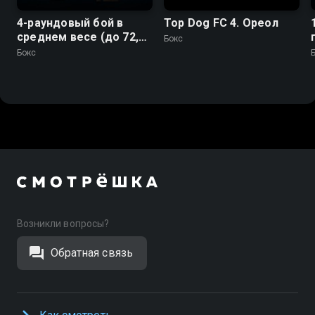
4-раундовый бой в
Top Dog FC 4. Ореол
среднем весе (до 72,6
Бокс
кг). Жайдар Бирлик
Бокс
(Китай) - Темирлан
Раимкулов (Казахстан)
Возникли вопросы?
Обратная связь