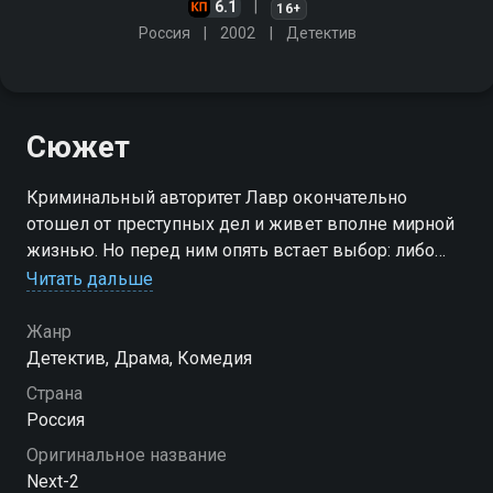
6.1
16+
Россия
2002
Детектив
Сюжет
Криминальный авторитет Лавр окончательно
отошел от преступных дел и живет вполне мирной
жизнью. Но перед ним опять встает выбор: либо
продолжать благообразное существование, либо
Читать дальше
вспомнить о своей "авторитетной" профессии
Жанр
Детектив, Драма, Комедия
Страна
Россия
Оригинальное название
Next-2