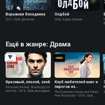
Взрывная блондинка
Олдбой
2017, США, Детектив
2003, Корея, Боевик
F
Ещё в жанре: Драма
Красивый, плохой, злой
Клуб любителей книг и
пирогов из
Extremely Wicked, Shockingly Evil
картофельных
and Vile • 2019, США, Биография
The Guernsey Literary and Potato
очистков
Peel Pie Society • 2018, США,
История