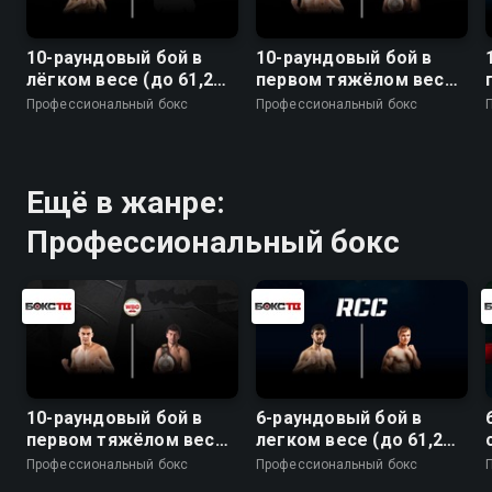
10-раундовый бой в
10-раундовый бой в
лёгком весе (до 61,2
первом тяжёлом весе (
кг)
до 90,7 кг) за титул
Профессиональный бокс
Профессиональный бокс
WBO Inter-Continental
Ещё в жанре:
Профессиональный бокс
10-раундовый бой в
6-раундовый бой в
первом тяжёлом весе (
легком весе (до 61,2
до 90,7 кг) за титул
кг)
Профессиональный бокс
Профессиональный бокс
WBO Inter-Continental