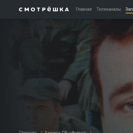
Главная
Телеканалы
Зап
Главная
/
Записи ТВ-эфиров
/