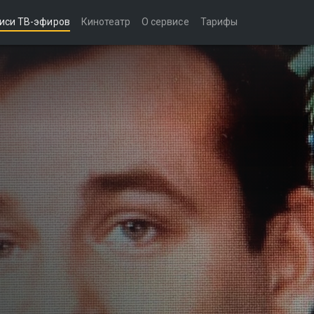
иси ТВ-эфиров
Кинотеатр
О сервисе
Тарифы