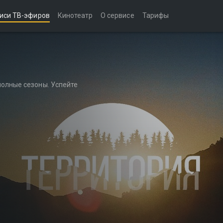
иси ТВ-эфиров
Кинотеатр
О сервисе
Тарифы
полные сезоны. Успейте