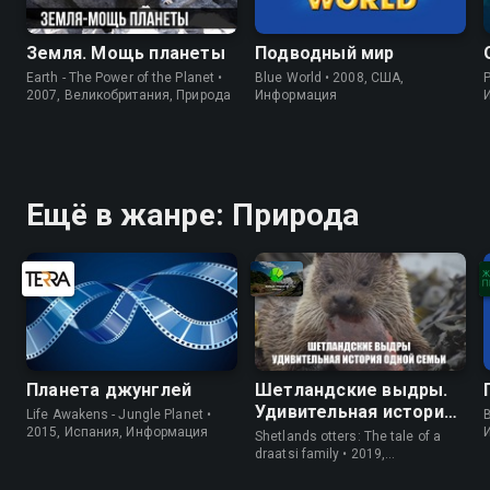
Земля. Мощь планеты
Подводный мир
Earth - The Power of the Planet •
Blue World • 2008, США,
P
2007, Великобритания, Природа
Информация
Ещё в жанре: Природа
Планета джунглей
Шетландские выдры.
Удивительная история
Life Awakens - Jungle Planet •
B
одной семьи
2015, Испания, Информация
Shetlands otters: The tale of a
draatsi family • 2019,
Великобритания, Природа