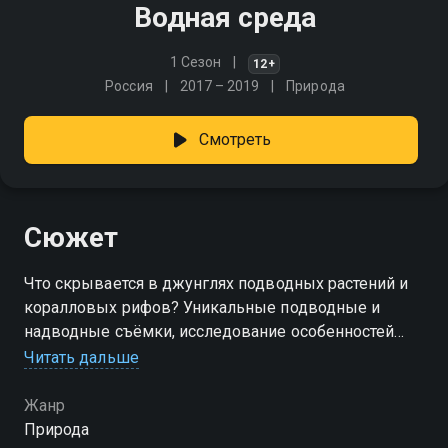
Водная среда
1 Сезон
12+
Россия
2017 – 2019
Природа
Смотреть
Сюжет
Что скрывается в джунглях подводных растений и
коралловых рифов? Уникальные подводные и
надводные съёмки, исследование особенностей
рек, озёр, прудов и водохранилищ в программах
Читать дальше
цикла "Водная среда"
Жанр
Природа