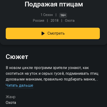
Подражая птицам
1 Сезон
16+
Россия
2018
Охота
Смотреть
Сюжет
В новом цикле программ зрители узнают, как
охотиться на уток и серых гусей, подманивать птиц
духовыми манками, правильно подбирать манки,
утиные и гусиные чучела, какие существуют
Читать дальше
средства маскировки для охоты на
водоплавающую дичь и многое другое
Жанр
Охота