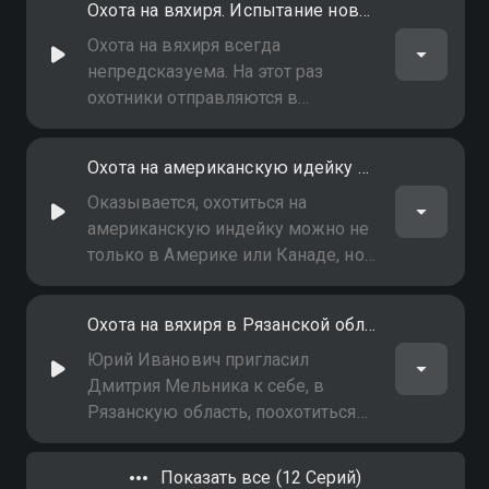
Охота на вяхиря. Испытание новой маскировки
Охота на вяхиря всегда
непредсказуема. На этот раз
охотники отправляются в
Смоленскую область не только на
охоту, но и на испытание новой
Охота на американскую идейку в России
маскировки скрадка. Поможет ли
она провести удачную охоту?
Оказывается, охотиться на
американскую индейку можно не
только в Америке или Канаде, но
и в России, в Липецкой области.
Лук или ружье? Об этом - в
Охота на вяхиря в Рязанской области
фильме
Юрий Иванович пригласил
Дмитрия Мельника к себе, в
Рязанскую область, поохотиться
на вяхиря. Птицы на полях очень
много, но охота на вяхиря
Показать все (12 Серий)