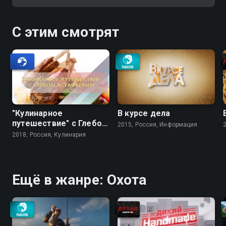
непредсказуема. Успех такой
охоты зависит от множества
факторов
С этим смотрят
"Кулинарное
В курсе дела
путешествие" с Глебом
2015, Россия, Информация
Астафьевым
2018, Россия, Кулинария
Ещё в жанре: Охота