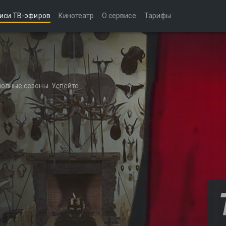
иси ТВ-эфиров
Кинотеатр
О сервисе
Тарифы
полные сезоны. Успейте